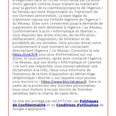
enregistrées dans un fichier informatisé par La Boite
Immo agissant comme Sous-traitant du traitement
pour la gestion de la clientèle/prospects de l'Agence /
du Réseau qui reste Responsable du Traitement de
vos Données personnelles. La base légale du
traitement repose sur l'intérêt légitime de l'Agence /
du Réseau. Elles sont conservées jusqu'à demande de
suppression et sont destinées à l'Agence / au Réseau.
Conformément à la loi « informatique et libertés »,
vous disposez des droits d’accès, de rectification,
d’effacement, d’opposition, de limitation et de
portabilité de vos données. Vous pouvez retirer votre
consentement à tout moment en contactant
directement l’Agence / Le Réseau. Consultez le site
https://cnil.fr/fr
pour plus d’informations sur vos
droits. Si vous estimez, après avoir contacté l'Agence
/ le Réseau, que vos droits « Informatique et Libertés
» ne sont pas respectés, vous pouvez adresser une
réclamation à la CNIL. Nous vous informons de
l’existence de la liste d'opposition au démarchage
téléphonique « Bloctel », sur laquelle vous pouvez
vous inscrire ici :
https://www.bloctel.gouv.fr
. Dans le
cadre de la protection des Données personnelles,
nous vous invitons à ne pas inscrire de Données
sensibles dans le champ de saisie libre.
Ce site est protégé par reCAPTCHA, les
Politiques
de Confidentialité
et es
Conditions d'utilisation
de
Google s'appliquent.