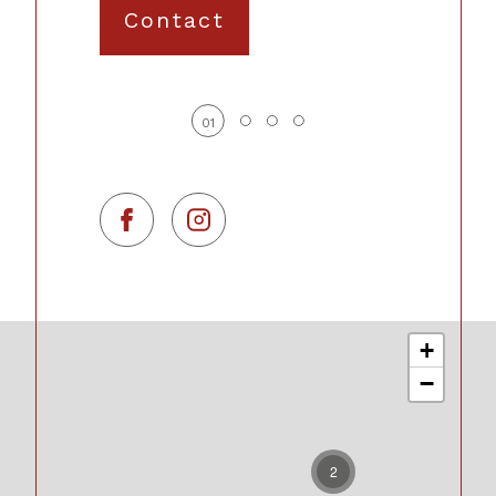
Contact
01
+
−
2