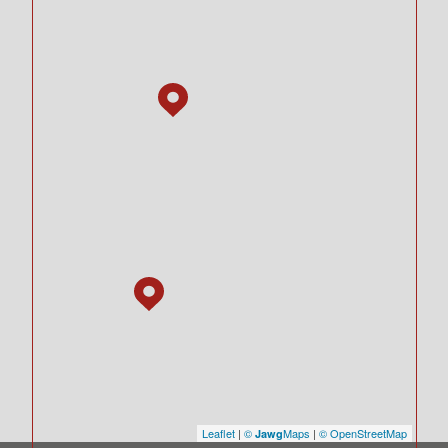
Leaflet
|
©
Maps
|
© OpenStreetMap
Jawg