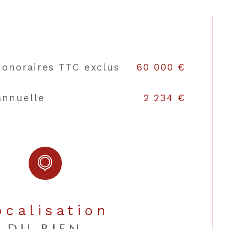
garage
1
OUI
e (m²)
38
honoraires TTC exclus
60 000 €
Sud
annuelle
2 234 €
NON
Localisation