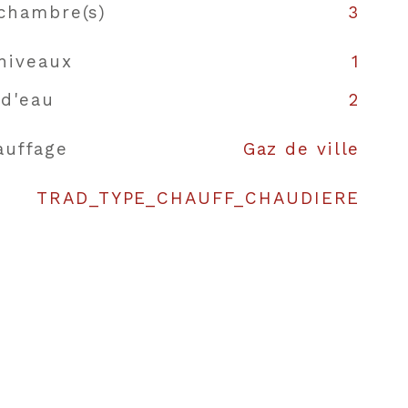
chambre(s)
3
niveaux
1
 d'eau
2
auffage
Gaz de ville
TRAD_TYPE_CHAUFF_CHAUDIERE
hauffage
Individuel
NON
NON