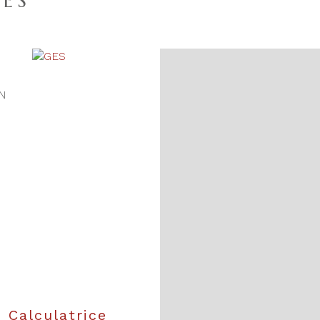
ES
N
Calculatrice