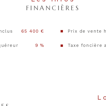
Nombre de 
FINANCIÈRES
Cave
Surface cav
nclus
65 400 €
Prix de vente 
Exposition
quéreur
9 %
Taxe foncière 
Copropriété
s