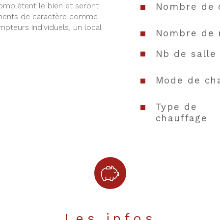
Nombre de 
complètent le bien et seront 
léments de caractère comme 
pteurs individuels, un local 
Nombre de 
Nb de salle
Mode de ch
Type de
chauffage
Format de c
Balcon
Terrasse
Les infos