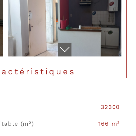
ractéristiques
32300
CONTACT
itable (m²)
166 m²