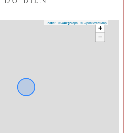
DU BIEN
Leaflet
|
©
Maps
|
© OpenStreetMap
Jawg
+
−