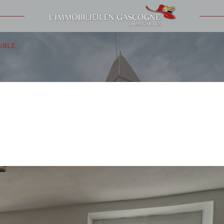
Voir les
2
annonces
UBLE
uer
Estimer
1
LOCALISATION
BUDGET
nnée
'immo pro