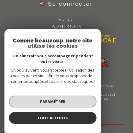
Se connecter
Nous
ADHÉRONS
Comme beaucoup, notre site
utilise les cookies
On aimerait vous accompagner pendant
votre visite.
En poursuivant, vous acceptez l'utilisation des
cookies par ce site, afin de vous proposer des
contenus adaptés et réaliser des statistiques !
© 2026 | TOUS DROITS RÉSERVÉS | TRADUCTION POWERED BY
GOOGLE |
NOS HONORAIRES
PLAN DU SITE
MENTIONS LÉGALES
ADMIN
NOS LIENS
POLITIQUE RGPD
COOKIES
PARAMÉTRER
TOUT ACCEPTER