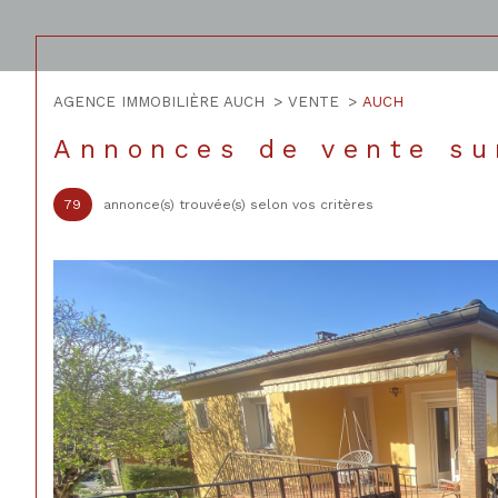
AGENCE IMMOBILIÈRE AUCH
VENTE
AUCH
Acheter
Lo
de l'ancien
Annonces de vente s
TYPE DE BIEN
79
annonce(s) trouvée(s) selon vos critères
de l'ancien
à l'a
de l'immo pro
de l
32000 - Auch