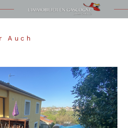
Voir les
79
annonces
uer
Estimer
ur Auch
1
LOCALISATION
BUDGET
nnée
'immo pro