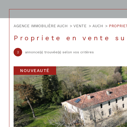
AGENCE IMMOBILIÈRE AUCH
VENTE
AUCH
PROPRIE
Acheter
Lo
de l'ancien
Propriete en vente s
1
TYPE DE BIEN
2
annonce(s) trouvée(s) selon vos critères
de l'ancien
à l'a
de l'immo pro
de l
Propriete
32000 - Auch
NOUVEAUTÉ