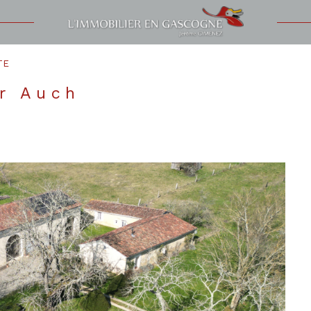
Voir les
2
annonces
TE
uer
Estimer
ur Auch
1
LOCALISATION
BUDGET
nnée
'immo pro