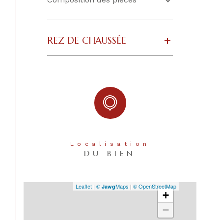
REZ DE CHAUSSÉE
Localisation
DU BIEN
Leaflet
|
©
Maps
|
© OpenStreetMap
Jawg
+
−