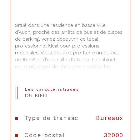
Situé dans une résidence en basse ville 
d'Auch, proche des arrêts de bus et de places 
de parking, venez découvrir ce local 
professionnel idéal pour professions 
médicales. Vous pourrez profiter d'un bureau 
de 15 m² et d'une salle d'attente. Le cabinet 
est situé au rez de chaussée possède les 
normes PMR et est équipé d'une clim-
réversible. N'hésitez pas à nous contacter .
Les caractéristiques
DU BIEN
Type de transac
Bureaux
Code postal
32000