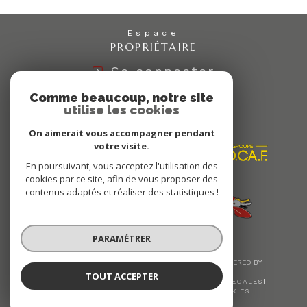
Espace
PROPRIÉTAIRE
Se connecter
Comme beaucoup, notre site
utilise les cookies
Nous
ADHÉRONS
On aimerait vous accompagner pendant
votre visite.
En poursuivant, vous acceptez l'utilisation des
cookies par ce site, afin de vous proposer des
contenus adaptés et réaliser des statistiques !
PARAMÉTRER
© 2026 | TOUS DROITS RÉSERVÉS | TRADUCTION POWERED BY
GOOGLE |
TOUT ACCEPTER
NOS HONORAIRES
PLAN DU SITE
MENTIONS LÉGALES
ADMIN
NOS LIENS
POLITIQUE RGPD
COOKIES