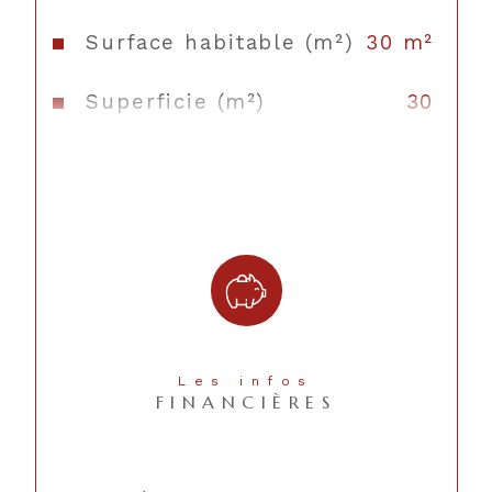
Surface habitable (m²)
30 m²
Superficie (m²)
30
Mode de
Electrique
chauffage
Type de
Convecteur
chauffage
Format de
Individuel
chauffage
Les infos
Quartier
basse ville
FINANCIÈRES
Copropriété
OUI