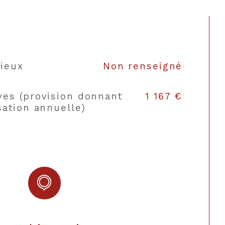
lieux
Non renseigné
ves (provision donnant
1 167 €
sation annuelle)