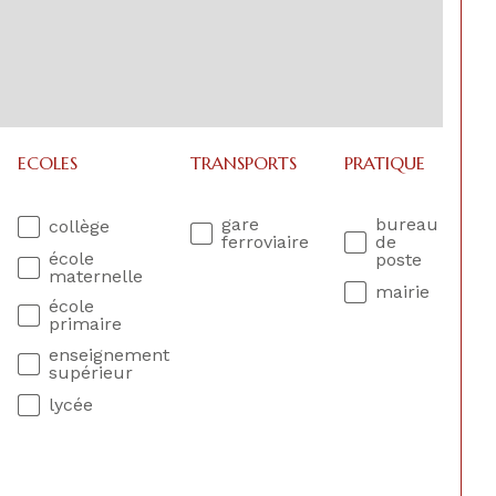
ECOLES
TRANSPORTS
PRATIQUE
gare
bureau
collège
ferroviaire
de
école
poste
maternelle
mairie
école
primaire
enseignement
supérieur
lycée