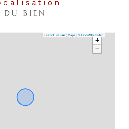
Localisation
DU BIEN
Leaflet
|
©
Maps
|
© OpenStreetMap
Jawg
+
−