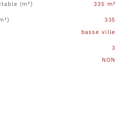
itable (m²)
335 m²
m²)
335
basse ville
3
NON