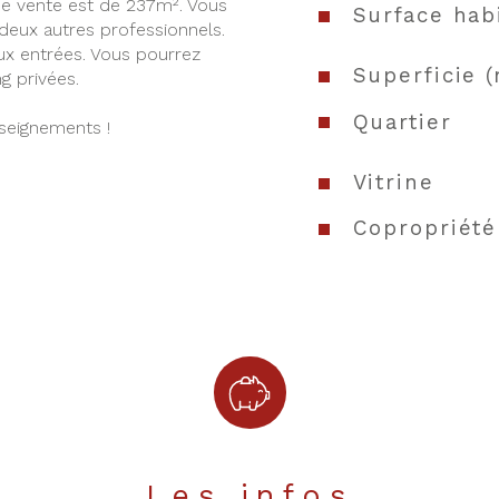
e vente est de 237m². Vous 
Surface hab
 deux autres professionnels. 
ux entrées. Vous pourrez 
Superficie (
ng privées.
Quartier
seignements ! 
Vitrine
Copropriété
Les infos