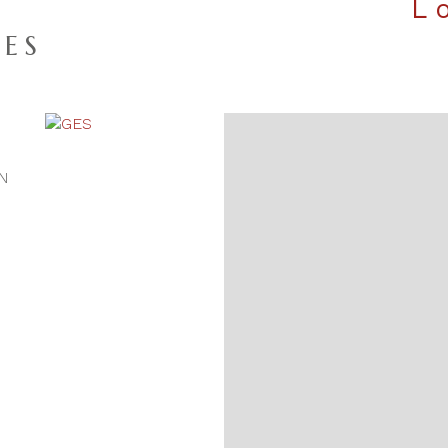
s
ES
N