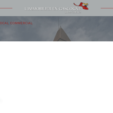
Voir les
9
annonces
OCAL COMMERCIAL
uer
Estimer
mmo pro
1
LOCALISATION
LOYER
nnée
'immo pro
Auch