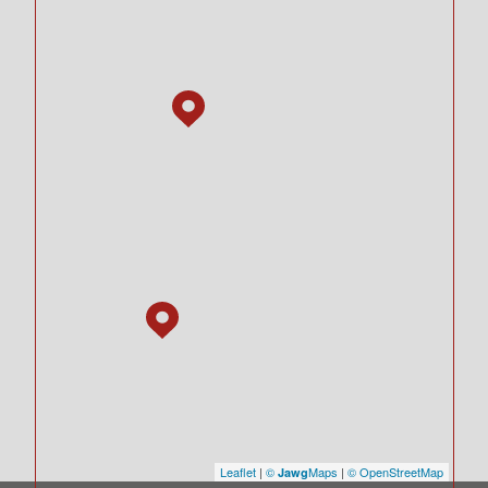
Leaflet
|
©
Maps
|
© OpenStreetMap
Jawg