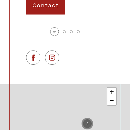
Contact
01
+
−
2