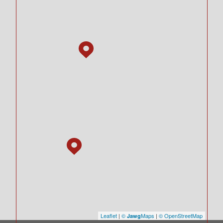
Leaflet
|
©
Maps
|
© OpenStreetMap
Jawg