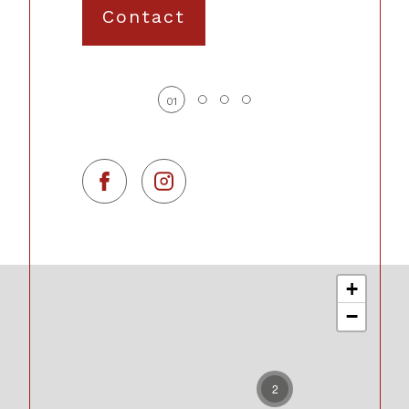
Contact
01
+
−
2