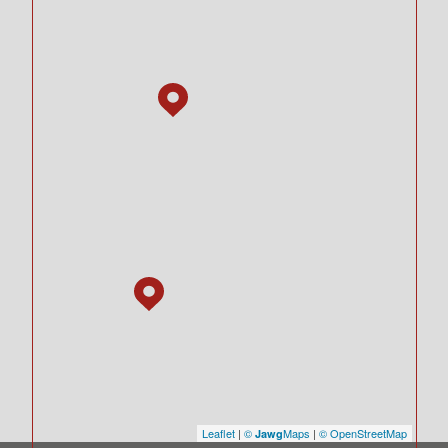
Leaflet
|
©
Maps
|
© OpenStreetMap
Jawg