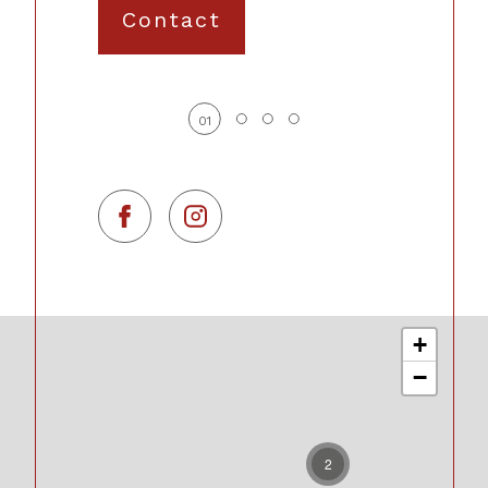
Contact
01
+
−
2