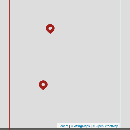
Leaflet
|
©
Maps
|
© OpenStreetMap
Jawg