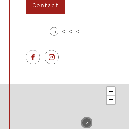
Contact
01
+
−
2