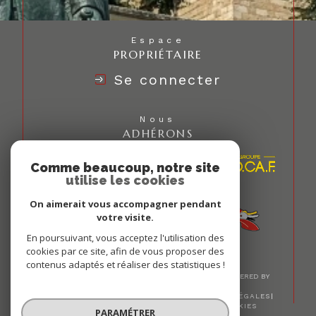
Espace
PROPRIÉTAIRE
Se connecter
Nous
ADHÉRONS
Comme beaucoup, notre site
utilise les cookies
On aimerait vous accompagner pendant
votre visite.
En poursuivant, vous acceptez l'utilisation des
cookies par ce site, afin de vous proposer des
contenus adaptés et réaliser des statistiques !
© 2026 | TOUS DROITS RÉSERVÉS | TRADUCTION POWERED BY
GOOGLE |
NOS HONORAIRES
PLAN DU SITE
MENTIONS LÉGALES
ADMIN
NOS LIENS
POLITIQUE RGPD
COOKIES
PARAMÉTRER