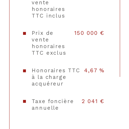
cuisine
vente
honoraires
TTC inclus
Balcon
NON
Terrasse
NON
Prix de
150 000 €
vente
honoraires
Sous/sol
SANS
TTC exclus
Nombre de garage
1
Honoraires TTC
4,67 %
à la charge
Cave
NON
acquéreur
Année de construction
1830
Taxe foncière
2 041 €
Copropriété
NON
annuelle