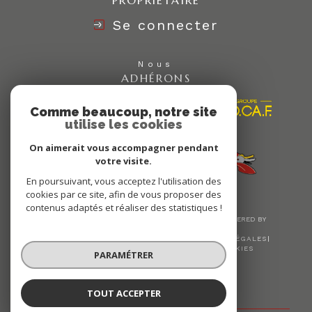
Se connecter
Nous
ADHÉRONS
Comme beaucoup, notre site
utilise les cookies
On aimerait vous accompagner pendant
votre visite.
En poursuivant, vous acceptez l'utilisation des
cookies par ce site, afin de vous proposer des
contenus adaptés et réaliser des statistiques !
© 2026 | TOUS DROITS RÉSERVÉS | TRADUCTION POWERED BY
GOOGLE |
NOS HONORAIRES
PLAN DU SITE
MENTIONS LÉGALES
ADMIN
NOS LIENS
POLITIQUE RGPD
COOKIES
PARAMÉTRER
TOUT ACCEPTER