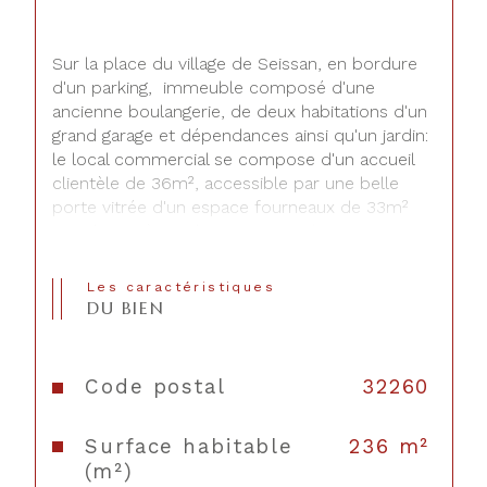
Sur la place du village de Seissan, en bordure 
d'un parking,  immeuble composé d'une 
ancienne boulangerie, de deux habitations d'un 
grand garage et dépendances ainsi qu'un jardin: 
le local commercial se compose d'un accueil 
clientèle de 36m², accessible par une belle 
porte vitrée d'un espace fourneaux de 33m² 
ces deux pièces devront rester à usage 
commercial, le logement attenant est 
composé  d' une cuisine avec cheminée, , à 
Les caractéristiques
l'étage 3 chambres de 20 à 30m², un bureau, 
DU BIEN
salle de bains et wc séparés. A l'arrière grande 
dépendance de plus de 240m² répartis sur 
deux niveaux avec porte de garage et A 
Code postal
32260
l'exterieur vous profiterez d'un jardin agréable 
et arboré;
Surface habitable
236 m²
(m²)
L'appartement indpendant avec compteurs 