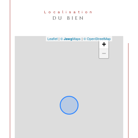
Localisation
DU BIEN
Leaflet
|
©
Maps
|
© OpenStreetMap
Jawg
+
−