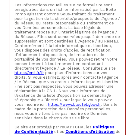
Les informations recueillies sur ce formulaire sont
enregistrées dans un fichier informatisé par La Boite
Immo agissant comme Sous-traitant du traitement
pour la gestion de la clientèle/prospects de l'Agence /
du Réseau qui reste Responsable du Traitement de
vos Données personnelles. La base légale du
traitement repose sur l'intérêt légitime de l'Agence /
du Réseau. Elles sont conservées jusqu'à demande de
suppression et sont destinées à l'Agence / au Réseau.
Conformément à la loi « informatique et libertés »,
vous disposez des droits d’accès, de rectification,
d’effacement, d’opposition, de limitation et de
portabilité de vos données. Vous pouvez retirer votre
consentement à tout moment en contactant
directement l’Agence / Le Réseau. Consultez le site
https://cnil.fr/fr
pour plus d’informations sur vos
droits. Si vous estimez, après avoir contacté l'Agence
/ le Réseau, que vos droits « Informatique et Libertés
» ne sont pas respectés, vous pouvez adresser une
réclamation à la CNIL. Nous vous informons de
l’existence de la liste d'opposition au démarchage
téléphonique « Bloctel », sur laquelle vous pouvez
vous inscrire ici :
https://www.bloctel.gouv.fr
. Dans le
cadre de la protection des Données personnelles,
nous vous invitons à ne pas inscrire de Données
sensibles dans le champ de saisie libre.
Ce site est protégé par reCAPTCHA, les
Politiques
de Confidentialité
et es
Conditions d'utilisation
de