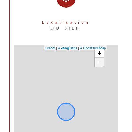
Localisation
DU BIEN
Leaflet
|
©
Maps
|
© OpenStreetMap
Jawg
+
−