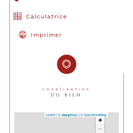
Calculatrice
Imprimer
Localisation
DU BIEN
Leaflet
|
©
Maps
|
© OpenStreetMap
Jawg
+
−