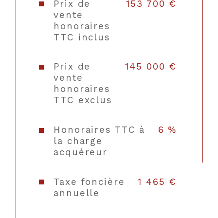
Type de chauffage
Radiateur
Prix de
153 700 €
vente
honoraires
Format de
Individuel
TTC inclus
chauffage
Nombre de garage
1
Prix de
145 000 €
vente
honoraires
Année de construction
1948
TTC exclus
Copropriété
NON
Honoraires TTC à
6 %
la charge
acquéreur
Taxe foncière
1 465 €
annuelle