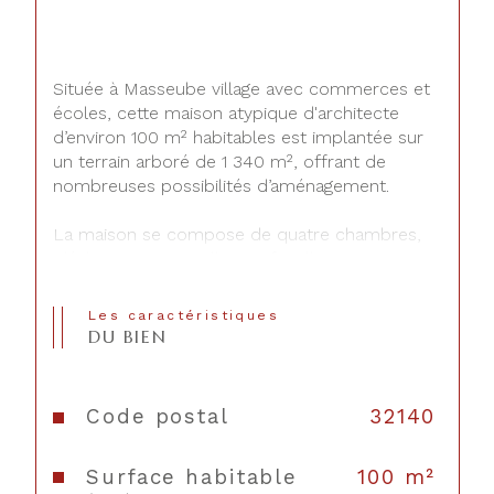
Située à Masseube village avec commerces et 
écoles, cette maison atypique d'architecte 
d’environ 100 m² habitables est implantée sur 
un terrain arboré de 1 340 m², offrant de 
nombreuses possibilités d’aménagement.
La maison se compose de quatre chambres, 
idéales pour accueillir une famille, ainsi que 
d’un séjour lumineux de 22 m², agréable et 
fonctionnel.
Les caractéristiques
DU BIEN
Un très grand garage de 131 m² complète 
l’ensemble et constitue un véritable atout. Cet 
espace, peut être aménagé selon vos besoins 
Code postal
32140
: atelier, stockage, espace de loisirs ou 
création de surfaces habitables 
Surface habitable
100 m²
supplémentaires.