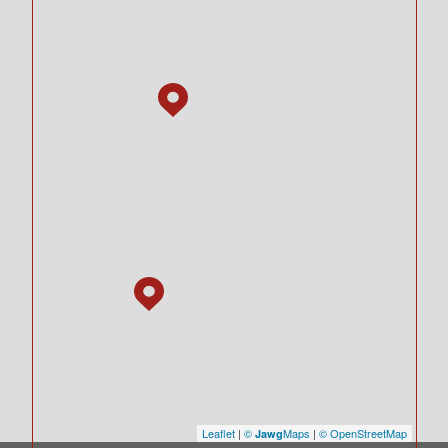
Leaflet
|
©
Maps
|
© OpenStreetMap
Jawg