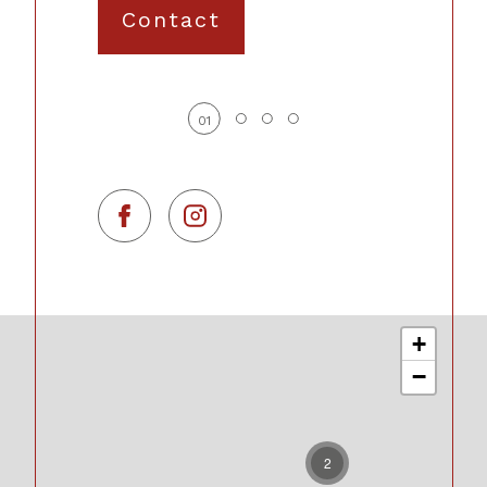
Contact
01
+
−
2