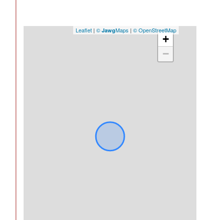
Leaflet
|
©
Maps
|
© OpenStreetMap
Jawg
+
−