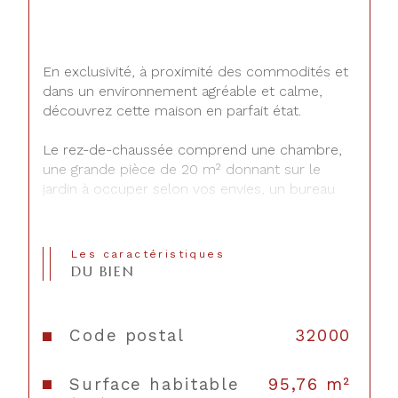
En exclusivité, à proximité des commodités et 
dans un environnement agréable et calme, 
découvrez cette maison en parfait état.
Le rez-de-chaussée comprend une chambre, 
une grande pièce de 20 m² donnant sur le 
jardin à occuper selon vos envies, un bureau 
ainsi qu’une salle d’eau avec WC.
À l’étage, vous trouverez, une cuisine 
Les caractéristiques
aménagée, deux chambres avec placards, un 
DU BIEN
séjour lumineux de plus de 25m² donnant sur 
une véranda  offrant un espace de vie 
supplémentaire.
Code postal
32000
À l’extérieur, vous profiterez d’une terrasse, 
Surface habitable
95,76 m²
d’un jardin et d’un petit abri, parfaits pour se 