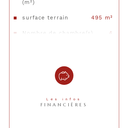
(m²)
détendre et profiter des beaux jours en toute 
tranquillité.
surface terrain
495 m²
Un garage de 24 m² complète ce bien, toiture 
en parfait état, double vitrage, chauffage 
Nombre de chambre(s)
4
central gaz.
Nombre de pièces
5
Nb de salle de bains
1
Nb de salle d'eau
1
Mode de chauffage
Gaz
Les infos
FINANCIÈRES
Type de chauffage
Radiateur
Format de
Individuel