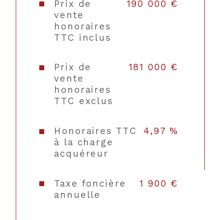
chauffage
Prix de
190 000 €
vente
honoraires
Nombre de garage
1
TTC inclus
Année de construction
1974
Prix de
181 000 €
Copropriété
NON
vente
honoraires
TTC exclus
Honoraires TTC
4,97 %
à la charge
acquéreur
Taxe foncière
1 900 €
annuelle