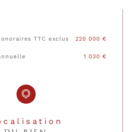
sine
Equipée
auffage
Pompe à chaleur, Bois
honoraires TTC exclus
220 000 €
TRAD_TYPE_CHAUFF_AIR_EAU,
Cheminée
annuelle
1 030 €
hauffage
Central, Individuel
OUI
garage
1
parking
1
Localisation
Est