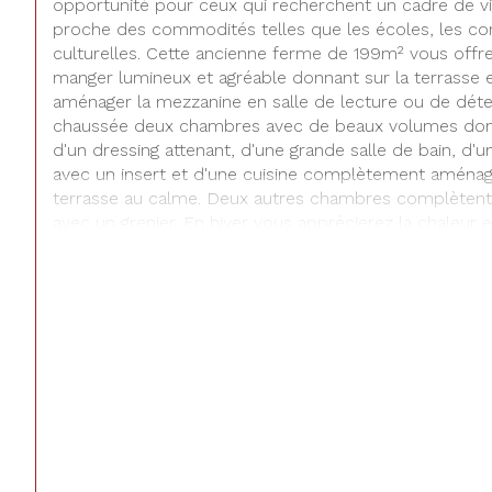
opportunité pour ceux qui recherchent un cadre de vie
proche des commodités telles que les écoles, les com
culturelles. Cette ancienne ferme de 199m² vous offre 
manger lumineux et agréable donnant sur la terrasse et
aménager la mezzanine en salle de lecture ou de déte
chaussée deux chambres avec de beaux volumes dont
d'un dressing attenant, d'une grande salle de bain, d'u
avec un insert et d'une cuisine complètement aménag
terrasse au calme. Deux autres chambres complètent c
avec un grenier. En hiver vous apprécierez la chaleur 
cheminées avec insert et de la pompe à chaleur.
Avec un jardin sans vis à vis de 5000m² agrémenté d'u
pourrez vous détendre en famille et entre amis en vo
votre potager. De plus, un garage de 30m² vous perme
ou moto à l'abri.
Si vous êtes intéressé, n'hésitez pas à nous contacter
charmante maison.