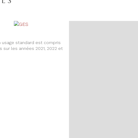
ES
Année de co
Terrain pisc
n usage standard est compris
Terrain arb
s sur les années 2021, 2022 et
Copropriété