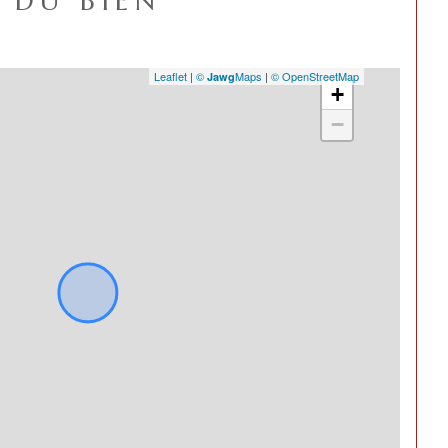
DU BIEN
nstruction
1900
Leaflet
|
©
Maps
|
© OpenStreetMap
Jawg
+
inable
OUI
−
oré
OUI
NON