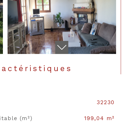
ractéristiques
32230
CONTACT
itable (m²)
199,04 m²