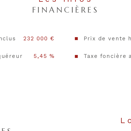
FINANCIÈRES
Type de cui
Mode de ch
nclus
232 000 €
Prix de vente 
Type de
chauffage
quéreur
5,45 %
Taxe foncière 
Format de c
Terrasse
Nombre de 
Nombre de 
s
Exposition