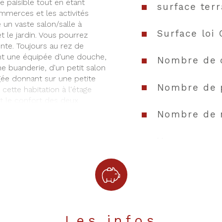
 paisible tout en étant 
surface terr
merces et les activités 
un vaste salon/salle à 
Surface loi 
 le jardin. Vous pourrez 
nte. Toujours au rez de 
 une équipée d'une douche, 
Nombre de 
ne buanderie, d'un petit salon 
ée donnant sur une petite 
Nombre de 
ette habitation à l'étage 
et le confort des deux 
Nombre de 
n terrain de pétanque, vous 
Vue
us réservant une partie pour 
ttra de mettre votre voiture 
Nb de salle
 pour découvrir cette 
Nb de salle
Cuisine
Les infos