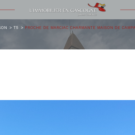
Voir les
2
annonces
SON
T5
PROCHE DE MARCIAC CHARMANTE MAISON DE CAMP
uer
Estimer
1
LOCALISATION
BUDGET
nnée
'immo pro
5 Pièces