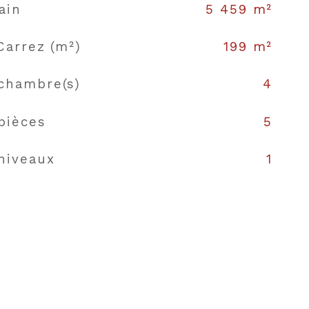
ain
5 459 m²
Carrez (m²)
199 m²
chambre(s)
4
pièces
5
niveaux
1
campagne
 de bains
1
 d'eau
1
Séparée