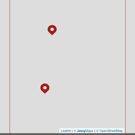
Leaflet
|
©
Maps
|
© OpenStreetMap
Jawg