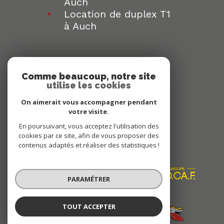
Auch
Location de duplex T1
à Auch
Comme beaucoup, notre site
utilise les cookies
Espace
PROPRIÉTAIRE
On aimerait vous accompagner pendant
votre visite.
Se connecter
En poursuivant, vous acceptez l'utilisation des
cookies par ce site, afin de vous proposer des
Nous
contenus adaptés et réaliser des statistiques !
ADHÉRONS
PARAMÉTRER
TOUT ACCEPTER