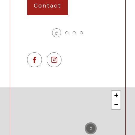
Contact
01
+
−
2