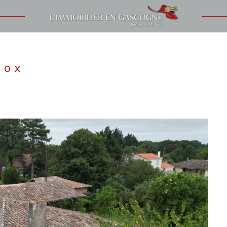
Voir les
1
annonces
uer
Estimer
Cox
1
LOCALISATION
BUDGET
nnée
'immo pro