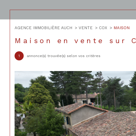
AGENCE IMMOBILIÈRE AUCH
VENTE
COX
MAISON
Acheter
Lo
de l'ancien
Maison en vente sur 
1
TYPE DE BIEN
1
annonce(s) trouvée(s) selon vos critères
de l'ancien
à l'a
de l'immo pro
de l
Maison
31480 - Cox