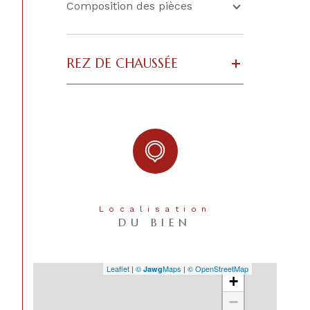
Nombre de garage
2
Composition des pièces
Exposition
Sud
REZ DE CHAUSSÉE
Année de construction
1736
Copropriété
NON
Localisation
DU BIEN
Leaflet
|
©
Maps
|
© OpenStreetMap
Jawg
+
−