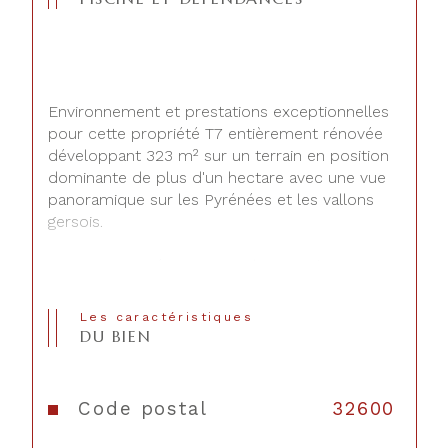
Environnement et prestations exceptionnelles 
pour cette propriété T7 entièrement rénovée 
développant 323 m² sur un terrain en position 
dominante de plus d'un hectare avec une vue 
panoramique sur les Pyrénées et les vallons 
gersois.
Une vaste entrée avec coin bureau s'ouvre sur 
un premier séjour de 52 m² cosy et lumineux 
avec une cuisiné équipée de très bonne 
Les caractéristiques
facture donnant sur une verrière de 32 m² 
DU BIEN
idéale pour profiter de bons repas en famille 
ou avec des amis en toutes circonstances, 4 
grandes chambres allant de 16 m² à 38 m² 
Code postal
32600
avec dressing et 3 salles d'eau en travertin. Si 
vous aimez recevoir la maison dispose aussi 