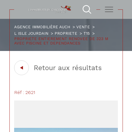
AGENCE IMMOBILIÈRE AUCH
VENTE
L ISLE JOURDAIN
PROPRIETE
T15
PROPRIETE ENTIEREMENT RENOVEE DE 323 M
AVEC PISCINE ET DEPENDANCES
Retour aux résultats
Réf : 2621