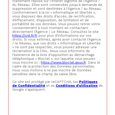
traitement repose sur l'intérêt légitime de l'Agence /
du Réseau. Elles sont conservées jusqu'à demande de
suppression et sont destinées à l'Agence / au Réseau.
Conformément à la loi « informatique et libertés »,
vous disposez des droits d’accès, de rectification,
d’effacement, d’opposition, de limitation et de
portabilité de vos données. Vous pouvez retirer votre
consentement à tout moment en contactant
directement l’Agence / Le Réseau. Consultez le site
https://cnil.fr/fr
pour plus d’informations sur vos
droits. Si vous estimez, après avoir contacté l'Agence
/ le Réseau, que vos droits « Informatique et Libertés
» ne sont pas respectés, vous pouvez adresser une
réclamation à la CNIL. Nous vous informons de
l’existence de la liste d'opposition au démarchage
téléphonique « Bloctel », sur laquelle vous pouvez
vous inscrire ici :
https://www.bloctel.gouv.fr
. Dans le
cadre de la protection des Données personnelles,
nous vous invitons à ne pas inscrire de Données
sensibles dans le champ de saisie libre.
Ce site est protégé par reCAPTCHA, les
Politiques
de Confidentialité
et es
Conditions d'utilisation
de
Google s'appliquent.