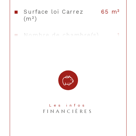
volume des espaces)
Surface loi Carrez
65 m²
N'hésitez pas à nous contacter pour découvrir 
(m²)
ce lieu!
Nombre de chambre(s)
1
Nombre de pièces
2
Nombre de niveaux
1
Ascenseur
NON
Nb de salle d'eau
1
Les infos
FINANCIÈRES
Cuisine
Séparée
Type de
SEMI-EQUIPEE