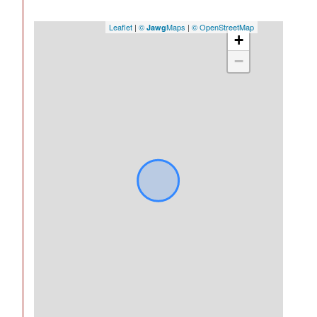
statut
pas de procédure en
du
cours
Leaflet
|
©
Maps
|
© OpenStreetMap
Jawg
syndic
+
−