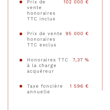
cuisine
Prix de
102 000 €
vente
honoraires
Mode de
Gaz de ville
TTC inclus
chauffage
Type de
TRAD_TYPE_CHAUFF_C
Prix de vente
95 000 €
chauffage
honoraires
TTC exclus
Format de
Individuel
chauffage
Honoraires TTC
7,37 %
à la charge
acquéreur
Balcon
NON
Terrasse
NON
Taxe foncière
1 596 €
annuelle
Murs mitoyens
1