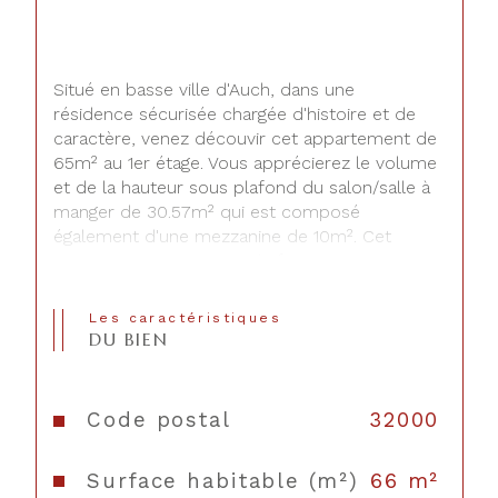
Situé en basse ville d'Auch, dans une 
résidence sécurisée chargée d'histoire et de 
caractère, venez découvir cet appartement de 
65m² au 1er étage. Vous apprécierez le volume 
et de la hauteur sous plafond du salon/salle à 
manger de 30.57m² qui est composé 
également d'une mezzanine de 10m². Cet 
espace vous permettra de faire un espace 
bureau pouvant accueillir aussi une chambre 
d'appoint. Cet appartement est composé 
Les caractéristiques
d'une cuisine séparée de 7m², d'une chambre 
DU BIEN
de 10m² avec une salle d'eau de 4m² et des 
wc séparée. Proche de toutes les 
commodités (commerces, restaurants, bus de 
Code postal
32000
ville et gare SNCF), cet appartement vous 
permettra d'être au centre ville ayant tout le 
Surface habitable (m²)
66 m²
confort (parking privé, résidence sécurisée et 