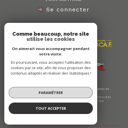
Se connecter
Nous
ADHÉRONS
Comme beaucoup, notre site
utilise les cookies
On aimerait vous accompagner pendant
votre visite.
En poursuivant, vous acceptez l'utilisation des
cookies par ce site, afin de vous proposer des
contenus adaptés et réaliser des statistiques !
© 2026 | TOUS DROITS RÉSERVÉS | TRADUCTION POWERED BY
PARAMÉTRER
GOOGLE |
NOS HONORAIRES
PLAN DU SITE
MENTIONS LÉGALES
ADMIN
NOS LIENS
POLITIQUE RGPD
COOKIES
TOUT ACCEPTER