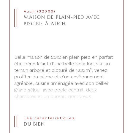
Auch (32000)
MAISON DE PLAIN-PIED AVEC
PISCINE À AUCH
Belle maison de 2012 en plein pied en parfait 
état bénéficiant d'une belle isolation, sur un 
terrain arboré et cloturé de 1233m², venez 
profiter du calme et d'un environnement 
agréable, cusine aménagée avec son cellier, 
grand séjour avec poele central, deux 
chambres et un bureau, nombreux 
rangements, volets roulants électrqiues, une 
terrasse agréable donnant sur piscine de 15X7 
absolument gigantesque !!!! Cette maison est 
Les caractéristiques
prête à vous acceuillir, venez poser vos valises.
DU BIEN