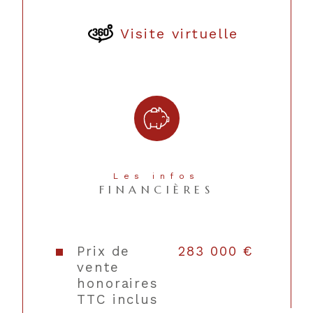
Mode de
Electrique
chauffage
Visite virtuelle
Type de
Convecteur
chauffage
Format de
Individuel
chauffage
Terrasse
OUI
Les infos
FINANCIÈRES
Année de construction
2012
Copropriété
NON
Prix de
283 000 €
vente
honoraires
TTC inclus