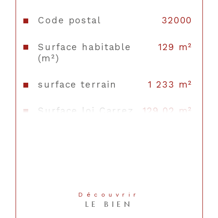
Code postal
32000
Surface habitable
129 m²
(m²)
surface terrain
1 233 m²
Surface loi Carrez
129,02 m²
(m²)
Nombre de chambre(s)
3
Nombre de pièces
4
Nb de salle d'eau
1
Découvrir
LE BIEN