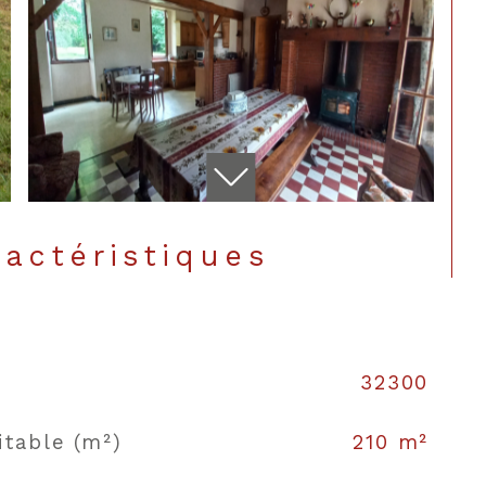
ractéristiques
32300
CONTACT
itable (m²)
210 m²