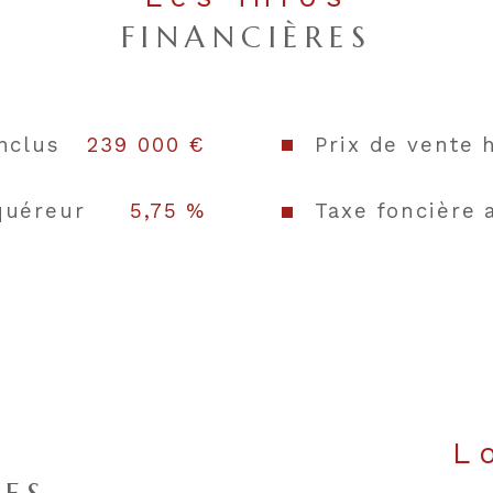
FINANCIÈRES
Format de c
Terrasse
nclus
239 000 €
Prix de vente 
Nombre de 
quéreur
5,75 %
Taxe foncière 
Exposition
Terrain arb
Copropriété
s