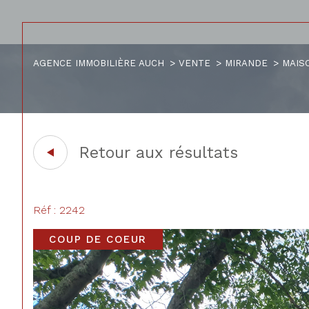
AGENCE IMMOBILIÈRE AUCH
VENTE
MIRANDE
MAIS
Acheter
Lo
de l'ancien
1
TYPE DE BIEN
de l'ancien
à l'a
Retour aux résultats
de l'immo pro
de l
Maison
32300 - Mirande
Réf : 2242
COUP DE COEUR