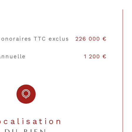
hauffage
Individuel, Individuel
OUI
honoraires TTC exclus
226 000 €
garage
1
annuelle
1 200 €
Sud
oré
OUI
NON
Localisation