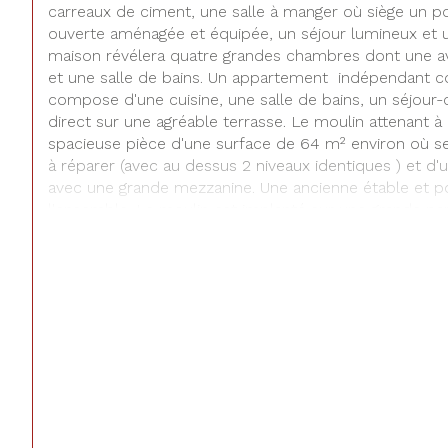
carreaux de ciment, une salle à manger où siège un po
ouverte aménagée et équipée, un séjour lumineux et un
maison révélera quatre grandes chambres dont une a
et une salle de bains. Un appartement  indépendant co
compose d'une cuisine, une salle de bains, un séjour
direct sur une agréable terrasse. Le moulin attenant 
spacieuse pièce d'une surface de 64 m² environ où se
à réparer (avec au dessus 2 niveaux identiques ) et d
avec une grande mezzanine. Une ancienne étable et po
l'ensemble. Le moulin est implanté sur une grande par
d'un hectare environ, où s'érige de magnifiques arbres
le barrage et le canal. Pour les amoureux de la natur
par le bruit de l'eau. Idéal pour autonomie électrique 
Possibilité également de rénover les dépendances.  A vi