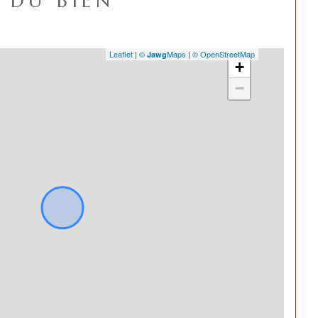
DU BIEN
Leaflet
|
©
Maps
|
© OpenStreetMap
Jawg
+
−