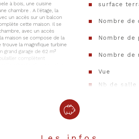
surface terr
ele à bois, une cuisine 
e chambre . A l'étage, la 
vec un accès sur un balcon 
Nombre de 
mplète cette maison. Il se 
-chambre, avec un accès 
Nombre de 
à la maison se compose de la 
 trouve la magnifique turbine 
'un grand garage de 62 m² 
Nombre de 
ulailler complètent 
celle arborée d'un peu plus 
Vue
 centenaires, et où se trouve 
e, du calme, vous serez bercé 
Nb de salle
et production d'énergie. 
siter !  
Cuisine
Mode de ch
Type de cha
Les infos