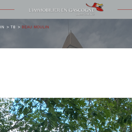
Voir les
3
annonces
ON
T8
BEAU MOULIN
uer
Estimer
1
LOCALISATION
BUDGET
nnée
'immo pro
8 Pièces