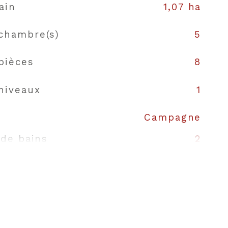
ain
1,07 ha
chambre(s)
5
pièces
8
niveaux
1
Campagne
 de bains
2
Américaine
auffage
Electrique, Bois
uffage
Convecteur, Poêle