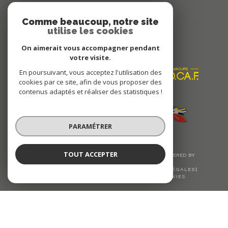
Se connecter
Comme beaucoup, notre site
utilise les cookies
Nous
On aimerait vous accompagner pendant
ADHÉRONS
votre visite.
En poursuivant, vous acceptez l'utilisation des
cookies par ce site, afin de vous proposer des
contenus adaptés et réaliser des statistiques !
PARAMÉTRER
TOUT ACCEPTER
© 2026 | TOUS DROITS RÉSERVÉS | TRADUCTION POWERED BY
GOOGLE |
NOS HONORAIRES
PLAN DU SITE
MENTIONS LÉGALES
ADMIN
NOS LIENS
POLITIQUE RGPD
COOKIES