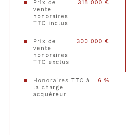
chauffage
Prix de
318 000 €
vente
honoraires
Type de
Convecteur, Poêle
TTC inclus
chauffage
Format
Individuel,
Prix de
300 000 €
de
Individuel
vente
chauffage
honoraires
TTC exclus
Nombre de garage
1
Honoraires TTC à
6 %
la charge
Exposition
Sud
acquéreur
Copropriété
NON