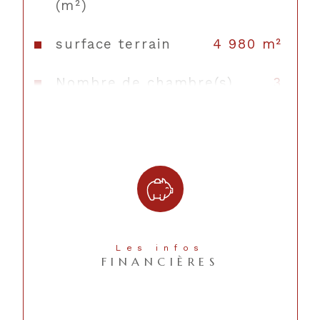
(m²)
salle d'eau, un bureau et un cellier.  Cet 
ensemble immobilier offre de nombreuses 
possibilités : résidence principale pour grande 
surface terrain
4 980 m²
famille, projet de gîte ou chambres d'hôtes, 
regroupement familial.  Elle est implantée sur 
Nombre de chambre(s)
3
une jolie parcelle de 5000 m² environ avec 
une partie boisée où se trouve des jolis 
chênes centenaires. Vous profiterez d'une jolie 
Nombre de pièces
8
vue sur les Pyrénées! Nous contacter pour 
convenir d'un rendez-vous ! 
Nombre de niveaux
1
Vue
Campagne et Pyrénées
Nb de salle de bains
1
Les infos
FINANCIÈRES
Nb de salle d'eau
1
Mode de
Electrique, Bois