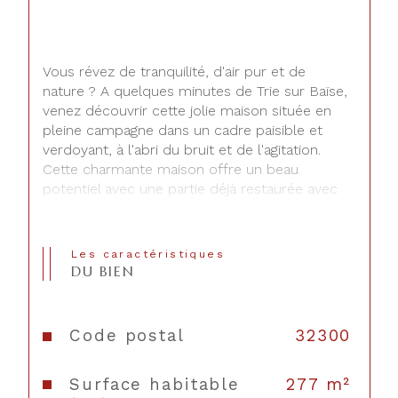
Vous révez de tranquilité, d'air pur et de 
nature ? A quelques minutes de Trie sur Baïse, 
venez découvrir cette jolie maison située en 
pleine campagne dans un cadre paisible et 
verdoyant, à l'abri du bruit et de l'agitation. 
Cette charmante maison offre un beau 
potentiel avec une partie déjà restaurée avec 
goût pour une surface de 145 m² environ et 
une autre à terminer de restaurer suivant vos 
envies pour une surface de 132 m² environ. La 
Les caractéristiques
partie restaurée se compose d'une entrée, 
DU BIEN
d'une fonctionnelle et jolie cuisine aménagée, 
un chaleureux séjour avec insert bois, une 
chambre, une salle de bains, un cellier. A 
Code postal
32300
l'étage vous disposerez de deux chambres et 
un bureau. La seconde partie peut acceuillir 
Surface habitable
277 m²
une cuisine, un salon, deux chambres, une 