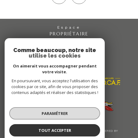
Espace
PROPRIÉTAIRE
Se connecter
Comme beaucoup, notre site
utilise les cookies
Nous
On aimerait vous accompagner pendant
ADHÉRONS
votre visite.
En poursuivant, vous acceptez l'utilisation des
cookies par ce site, afin de vous proposer des
contenus adaptés et réaliser des statistiques !
PARAMÉTRER
TOUT ACCEPTER
© 2026 | TOUS DROITS RÉSERVÉS | TRADUCTION POWERED BY
GOOGLE |