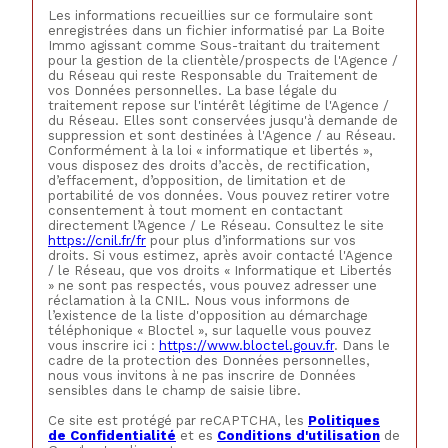
Les informations recueillies sur ce formulaire sont
enregistrées dans un fichier informatisé par La Boite
Immo agissant comme Sous-traitant du traitement
pour la gestion de la clientèle/prospects de l'Agence /
du Réseau qui reste Responsable du Traitement de
vos Données personnelles. La base légale du
traitement repose sur l'intérêt légitime de l'Agence /
du Réseau. Elles sont conservées jusqu'à demande de
suppression et sont destinées à l'Agence / au Réseau.
Conformément à la loi « informatique et libertés »,
vous disposez des droits d’accès, de rectification,
d’effacement, d’opposition, de limitation et de
portabilité de vos données. Vous pouvez retirer votre
consentement à tout moment en contactant
directement l’Agence / Le Réseau. Consultez le site
https://cnil.fr/fr
pour plus d’informations sur vos
droits. Si vous estimez, après avoir contacté l'Agence
/ le Réseau, que vos droits « Informatique et Libertés
» ne sont pas respectés, vous pouvez adresser une
réclamation à la CNIL. Nous vous informons de
l’existence de la liste d'opposition au démarchage
téléphonique « Bloctel », sur laquelle vous pouvez
vous inscrire ici :
https://www.bloctel.gouv.fr
. Dans le
cadre de la protection des Données personnelles,
nous vous invitons à ne pas inscrire de Données
sensibles dans le champ de saisie libre.
Ce site est protégé par reCAPTCHA, les
Politiques
de Confidentialité
et es
Conditions d'utilisation
de