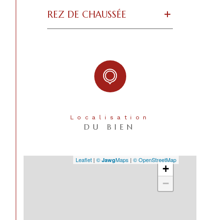
REZ DE CHAUSSÉE
Localisation
DU BIEN
Leaflet
|
©
Maps
|
© OpenStreetMap
Jawg
+
−