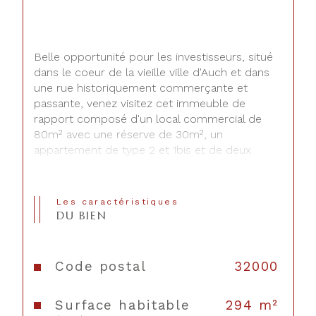
Belle opportunité pour les investisseurs, situé 
dans le coeur de la vieille ville d'Auch et dans 
une rue historiquement commerçante et 
passante, venez visitez cet immeuble de 
rapport composé d'un local commercial de 
80m² avec une réserve de 30m², un 
appartement de type 2 et 1bis et de deux 
chambres louées. Proche des lycées et de 
l'IUT, les logements ne connaissent pas de 
vacance locative. Le local commercial en 
Les caractéristiques
cours de location dispose d'une belle surface 
DU BIEN
commerciale et d'une vitrine avec forte 
visibilité. Le rendement locatif actuel est de 
2100 euros net par mois.
Code postal
32000
N'hésitez pas à nous contacter pour de plus 
Surface habitable
294 m²
amples renseignements ou que nous 