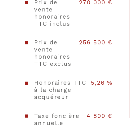
Prix de
270 000 €
de
Collectif
vente
chauffage
honoraires
TTC inclus
Balcon
NON
Prix de
256 500 €
Terrasse
NON
vente
honoraires
Quartier
Centre historique,
TTC exclus
HAUTE VILLE
Honoraires TTC
5,26 %
Copropriété
NON
à la charge
acquéreur
Taxe foncière
4 800 €
annuelle